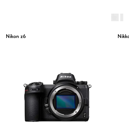
Nikon z6
Nikk