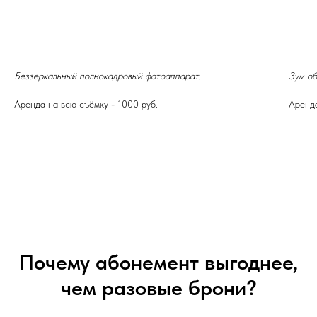
Беззеркальный полнокадровый фотоаппарат.
Зум об
Аренда на всю съёмку - 1000 руб.
Аренда
+7 (960) 260-4222
Сведения на сайте носят
информационный характер.
Представленные на сайте изображения
Почему абонемент выгоднее,
носят предварительный ознакомительный
характер.
чем разовые брони?