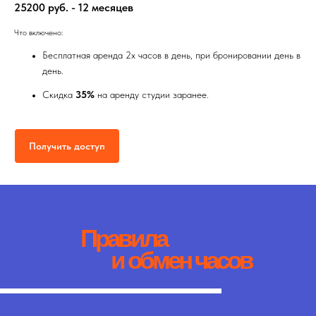
Дополнительная
25200 руб. - 12 месяцев
Техника
Что включено:
Бесплатная аренда 2х часов в день, при бронировании день в
день.
Скидка
35%
на аренду студии заранее.
Получить доступ
Правила
и обмен часов