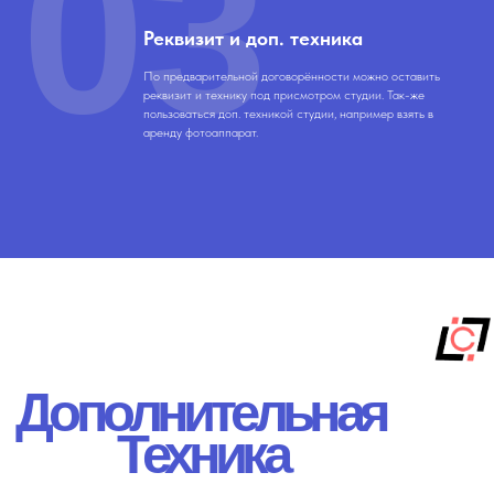
03
Реквизит и доп. техника
По предварительной договорённости можно оставить
реквизит и технику под присмотром студии. Так-же
пользоваться доп. техникой студии, например взять в
аренду фотоаппарат.