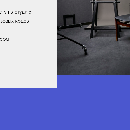
ступ в студию
зовых кодов
фера