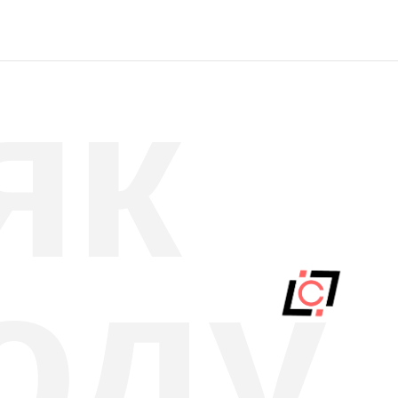
к
ду
х