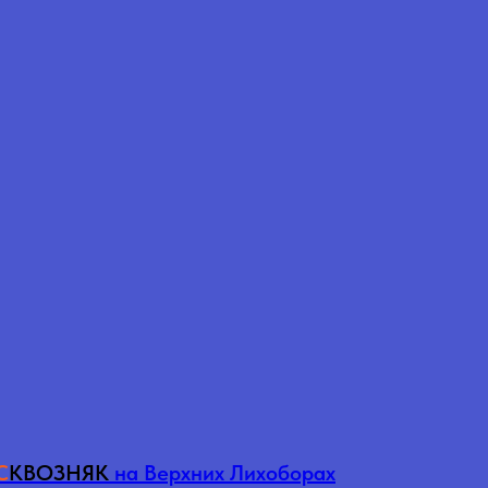
льные
Сети
С
КВОЗНЯК
на Верхних Лихоборах