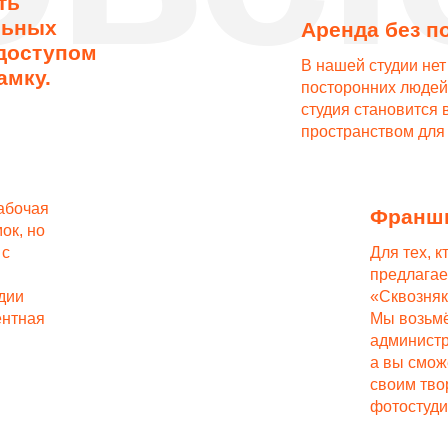
В нашей студии нет администрато
посторонних людей, на время ар
студия становится вашим личным
пространством для творчества.
Франшиза
Для тех, кто вырос из а
предлагаем открыть сво
«Сквозняк».
Мы возьмём на себя
администрирование и п
а вы сможете спокойно 
своим творчеством в со
фотостудии.