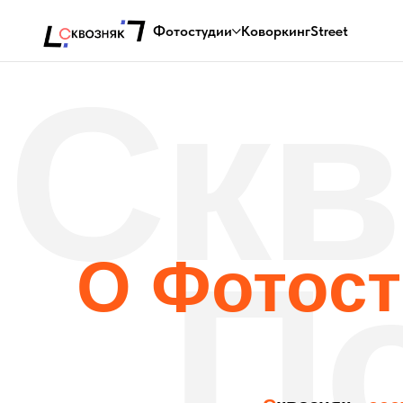
Фотостудии
Коворкинг
Street
Скв
По
О Фотосту
С
квозняк
- сесть
профессиональны
фотостудий с дост