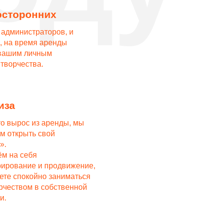
ров, и
енды
ренды, мы
й
родвижение,
заниматься
бственной