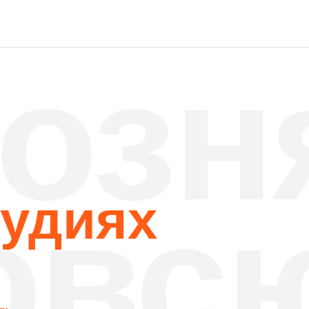
озня
всю
диях
х
Аренда без посторонни
упом